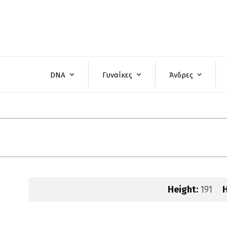
Skip
to
content
DNA
Γυναίκες
Άνδρες
Height:
191
H