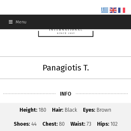
Skip
Menu
to
content
Panagiotis T.
INFO
Height:
180
Hair:
Black
Eyes:
Brown
Shoes:
44
Chest:
80
Waist:
73
Hips:
102